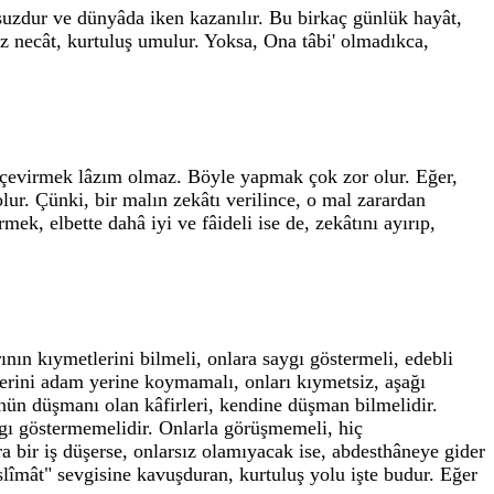
onsuzdur ve dünyâda iken kazanılır. Bu birkaç günlük hayât,
uz necât, kurtuluş umulur. Yoksa, Ona tâbi' olmadıkca,
z çevirmek lâzım olmaz. Böyle yapmak çok zor olur. Eğer,
lur. Çünki, bir malın zekâtı verilince, o mal zarardan
k, elbette dahâ iyi ve fâideli ise de, zekâtını ayırıp,
ının kıymetlerini bilmeli, onlara saygı göstermeli, edebli
iblerini adam yerine koymamalı, onları kıymetsiz, aşağı
nün düşmanı olan kâfirleri, kendine düşman bilmelidir.
aygı göstermemelidir. Onlarla görüşmemeli, hiç
 bir iş düşerse, onlarsız olamıyacak ise, abdesthâneye gider
eslîmât" sevgisine kavuşduran, kurtuluş yolu işte budur. Eğer