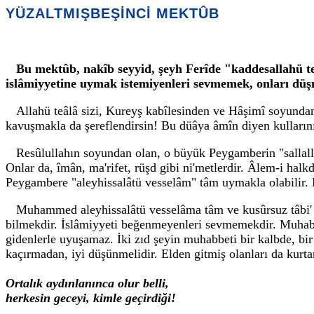
YÜZALTMIŞBEŞİNCİ MEKTÛB
Bu mektûb, nakîb seyyid, şeyh Ferîde "kaddesallahü t
islâmiyyetine uymak istemiyenleri sevmemek, onları düş
Allahü teâlâ sizi, Kureyş kabîlesinden ve Hâşimî soyund
kavuşmakla da şereflendirsin! Bu düâya âmîn diyen kulların
Resûlullahın soyundan olan, o büyük Peygamberin "sallalla
Onlar da, îmân, ma'rifet, rüşd gibi ni'metlerdir. Âlem-i ha
Peygambere "aleyhissalâtü vesselâm" tâm uymakla olabilir. B
Muhammed aleyhissalâtü vesselâma tâm ve kusûrsuz tâbi'
bilmekdir. İslâmiyyeti beğenmeyenleri sevmemekdir. Muha
gidenlerle uyuşamaz. İki zıd şeyin muhabbeti bir kalbde, bir
kaçırmadan, iyi düşünmelidir. Elden gitmiş olanları da kurtar
Ortalık aydınlanınca olur belli,
herkesin geceyi, kimle geçirdiği!