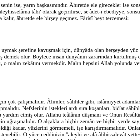
 senin ise, yarın başkasınındır. Âhıretde ele girecekler ise s
yhisselâma tâbi' olarak geçirilirse, se'âdet-i ebediyye, sons
 kalır, âhıretde ele birşey geçmez. Fârisî beyt tercemesi:
lem" uymak şerefine kavuşmak için, dünyâda olan herşeyden yü
lmiş demek olur. Böylece insan dünyânın zararından kurtulmuş o
 o malın zekâtını vermekdir. Malın hepsini Allah yolunda verme
n çok çalışmalıdır. Âlimler, sâlihler gibi, islâmiyyet adamlar
pmalıdır. Nefslerinin istekleri ardı sıra koşanları, bid'at sâh
ğa yardım etmiş olur. Allahü teâlânın düşmanı ve Onun Resûlü
için uğraşmalıdır. O alçaklara hiçbir zemân ve hiçbir yerde s
diği kadar, yüzlerini görmemeli, işe karışdırmamalıdır. Onlara
istenebilir. O yüce ceddinizin "aleyhi ve alâ âlihissalevât vett