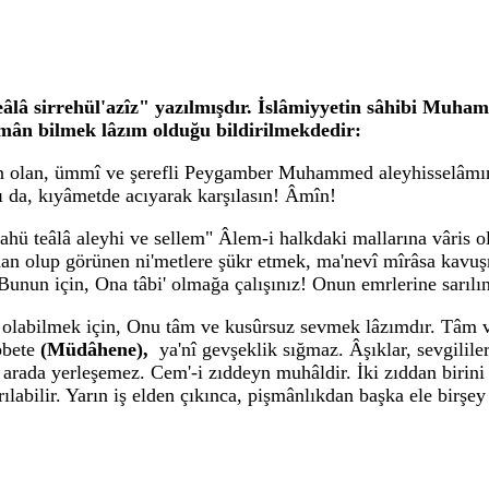
eâlâ sirrehül'azîz" yazılmışdır. İslâmiyyetin sâhibi Mu
mân bilmek lâzım olduğu bildirilmekdedir:
an olan, ümmî ve şerefli Peygamber Muhammed aleyhisselâmın
ı da, kıyâmetde acıyarak karşılasın! Âmîn!
hü teâlâ aleyhi ve sellem" Âlem-i halkdaki mallarına vâris o
lkdan olup görünen ni'metlere şükr etmek, ma'nevî mîrâsa kav
unun için, Ona tâbi' olmağa çalışınız! Onun emrlerine sarılın
 olabilmek için, Onu tâm ve kusûrsuz sevmek lâzımdır. Tâm 
bbete
(Müdâhene),
ya'nî gevşeklik sığmaz. Âşıklar, sevgilile
 arada yerleşemez. Cem'-i zıddeyn muhâldir. İki zıddan birini
ılabilir. Yarın iş elden çıkınca, pişmânlıkdan başka ele birşe