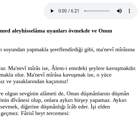
hammed aleyhisselâma uyanları övmekde ve Onun
 soyundan yapmakla şereflendirdiği gibi, ma'nevî mîrâsına
lur. Ma'nevî mîrâs ise, Âlem-i emrdeki şeylere kavuşmakdır.
uşmakla olur. Ma'nevî mîrâsa kavuşmak ise, o yüce
ız ve yasaklarından kaçınınız!
ve olgun sevginin alâmeti de, Onun düşmânlarını düşmân
rinin dîvânesi olup, onlara aykırı birşey yapamaz. Aykırı
 sevmek, diğerine düşmânlığı îcâb eder. İşi elden
y geçmez. Fârisî beyt tercemesi: