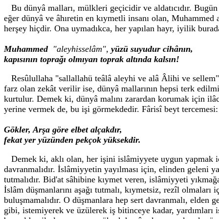
Bu dünyâ malları, mülkleri geçicidir ve aldatıcıdır. Bugün
eğer dünyâ ve âhıretin en kıymetli insanı olan, Muhammed ale
herşey hiçdir. Ona uymadıkca, her yapılan hayr, iyilik burada
Muhammed
"aleyhisselâm",
yüzü suyudur cihânın,
kapısının toprağı olmıyan toprak altında kalsın!
Resûlullaha "sallallahü teâlâ aleyhi ve alâ Âlihi ve sel
farz olan zekât verilir ise, dünyâ mallarının hepsi terk edi
kurtulur. Demek ki, dünyâ malını zarardan korumak için ilâc,
yerine vermek de, bu işi görmekdedir. Fârisî beyt tercemesi:
Gökler, Arşa göre elbet alçakdır,
fekat yer yüzünden pekçok yüksekdir.
Demek ki, aklı olan, her işini islâmiyyete uygun yapmak içi
davranmalıdır. İslâmiyyetin yayılması için, elinden geleni ya
tutmalıdır. Bid'at sâhibine kıymet veren, islâmiyyeti yıkma
İslâm düşmanlarını aşağı tutmalı, kıymetsiz, rezîl olmaları 
buluşmamalıdır. O düşmanlara hep sert davranmalı, elden gel
gibi, istemiyerek ve üzülerek iş bitinceye kadar, yardımları 