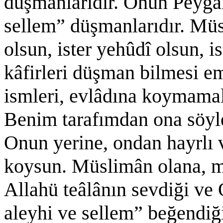
düşmanlarıdır. Onun Peygam
sellem” düşmanlarıdır. Müsl
olsun, ister yehûdî olsun, i
kâfirleri düşman bilmesi e
ismleri, evlâdına koymamal
Benim tarafımdan ona söyle
Onun yerine, ondan hayrlı 
koysun. Müslimân olana, m
Allahü teâlânın sevdiği ve
aleyhi ve sellem” beğendiğ