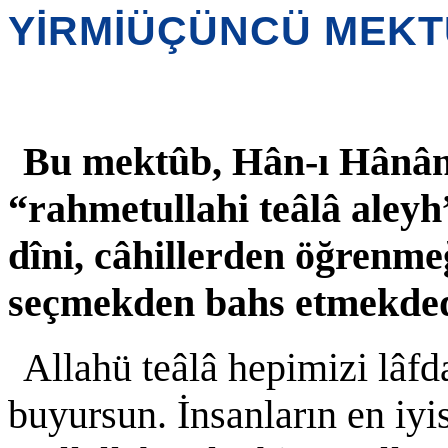
YİRMİÜÇÜNCÜ MEK
Bu mektûb, Hân-ı Hânân
“rahmetullahi teâlâ aleyh
dîni, câhillerden öğrenme
seçmekden bahs etmekded
Allahü teâlâ hepimizi lâfd
buyursun. İnsanların en iy