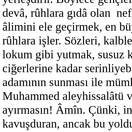
devâ, rûhlara gıdâ olan nefi
âlimini ele geçirmek, en bü
rûhlara işler. Sözleri, kalble
lokum gibi yutmak, susuz k
ciğerlerine kadar serinliye
adamının sunması ile mümki
Muhammed aleyhissalâtü v
ayırmasın! Âmîn. Çünki, ins
kavuşduran, ancak bu yoldur