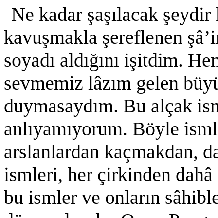
Ne kadar şaşılacak şeydir
kavuşmakla şereflenen şâ’irl
soyadı aldığını işitdim. He
sevmemiz lâzım gelen büyük
duymasaydım. Bu alçak ismi
anlıyamıyorum. Böyle isml
arslanlardan kaçmakdan, d
ismleri, her çirkinden dahâ
bu ismler ve onların sâhible