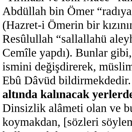
Abdüllah bin Ömer “radıya
(Hazret-i Ömerin bir kızının
Resûlullah “sallallahü aley
Cemîle yapdı). Bunlar gibi,
ismini değişdirerek, müsli
Ebû Dâvüd bildirmekdedir. 
altında kalınacak yerlerd
Dinsizlik alâmeti olan ve b
koymakdan, [sözleri söyle