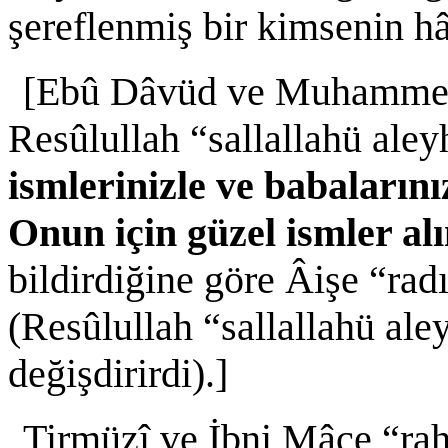
şereflenmiş bir kimsenin h
[Ebû Dâvüd ve Muhammed i
Resûlullah “sallallahü aley
ismlerinizle ve babalarınız
Onun için güzel ismler al
bildirdiğine göre Âişe “rad
(Resûlullah “sallallahü aley
değişdirirdi).]
Tirmüzî ve İbni Mâce “rah