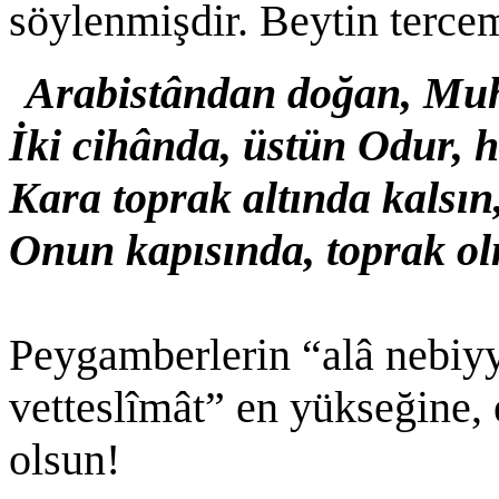
söylenmişdir. Beytin terce
Arabistândan doğan, 
İki cihânda, üstün Odur,
Kara toprak altında kalsın
Onun kapısında, toprak o
Peygamberlerin “alâ nebiy
vetteslîmât” en yükseğine,
olsun!