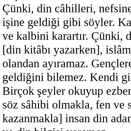
Çünki, din câhilleri, nefsin
işine geldiği gibi söyler. K
ve kalbini karartır. Çünki, d
[din kitâbı yazarken], isl
olandan ayıramaz. Gençlere
geldiğini bilemez. Kendi gib
Birçok şeyler okuyup ezber
söz sâhibi olmakla, fen ve s
kazanmakla] insan din adam