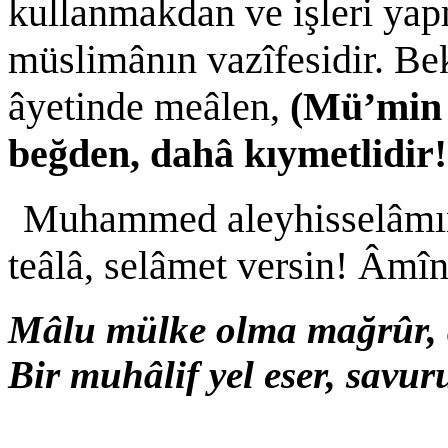
kullanmakdan ve işleri ya
müslimânın vazîfesidir. Bek
âyetinde meâlen,
(Mü’min o
beğden, dahâ kıymetlidir
Muhammed aleyhisselâmın
teâlâ, selâmet versin! Âmîn
Mâlu mülke olma mağrûr, d
Bir muhâlif yel eser, savu