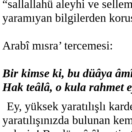
“sallallahü aleyhi ve sellem
yaramıyan bilgilerden koru
Arabî mısra’ tercemesi:
Bir kimse ki, bu düâya âmî
Hak teâlâ, o kula rahmet e
Ey, yüksek yaratılışlı kard
yaratılışınızda bulunan ke