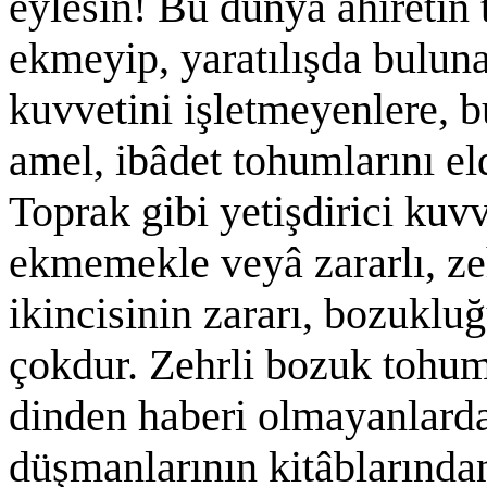
eylesin! Bu dünyâ âhıretin 
ekmeyip, yaratılışda bulunan
kuvvetini işletmeyenlere, 
amel, ibâdet tohumlarını el
Toprak gibi yetişdirici kuv
ekmemekle veyâ zararlı, ze
ikincisinin zararı, bozukluğ
çokdur. Zehrli bozuk tohum 
dinden haberi olmayanlard
düşmanlarının kitâblarınd