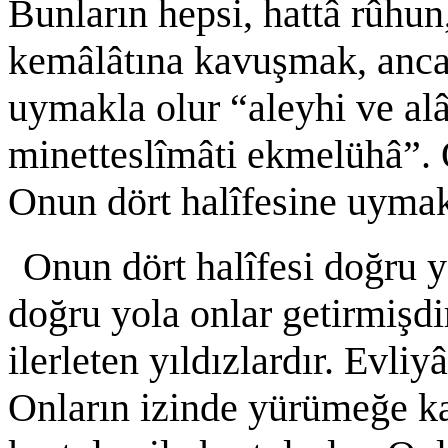
Bunların hepsi, hattâ rûhun,
kemâlâtına kavuşmak, anca
uymakla olur “aleyhi ve alâ
minetteslîmâti ekmelühâ”. 
Onun dört halîfesine uymak 
Onun dört halîfesi doğru y
doğru yola onlar getirmişdi
ilerleten yıldızlardır. Evliy
Onların izinde yürümeğe k