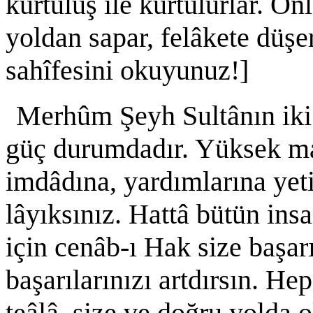
kurtuluş ile kurtulurlar. On
yoldan sapar, felâkete düşe
sahîfesini okuyunuz!]
Merhûm Şeyh Sultânın iki 
güç durumdadır. Yüksek ma
imdâdına, yardımlarına yeti
lâyıksınız. Hattâ bütün ins
için cenâb-ı Hak size başarı
başarılarınızı artdırsın. Hep
teâlâ, size ve doğru yolda 