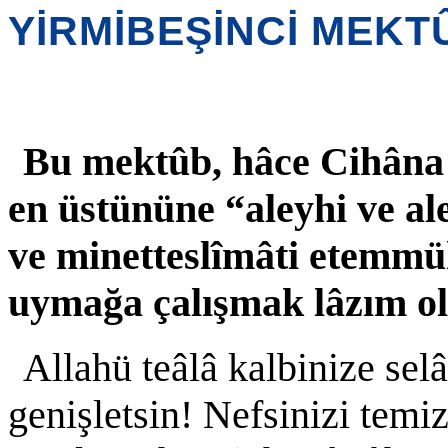
YİRMİBEŞİNCİ MEKT
Bu mektûb, hâce Cihâna 
en üstününe “aleyhi ve a
ve minetteslîmâti etemmü
uymağa çalışmak lâzım ol
Allahü teâlâ kalbinize se
genişletsin! Nefsinizi temi