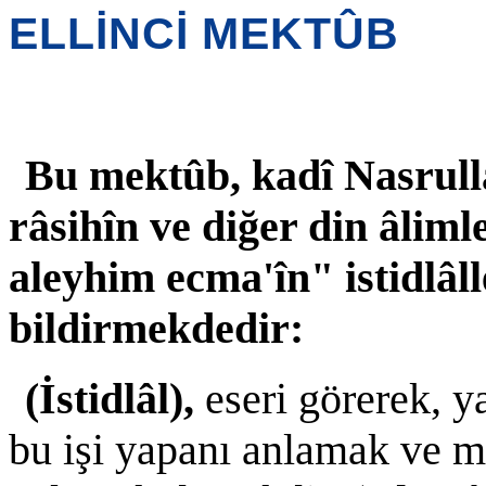
ELLİNCİ MEKTÛB
Bu mektûb, kadî Nasrull
râsihîn ve diğer din âliml
aleyhim ecma'în" istidlâll
bildirmekdedir:
(İstidlâl),
eseri görerek, y
bu işi yapanı anlamak ve ma