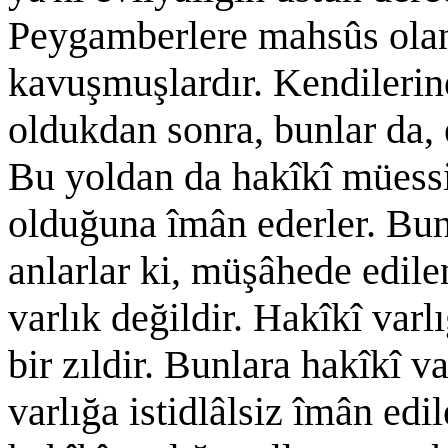
Peygamberlere mahsûs ola
kavuşmuşlardır. Kendilerine
oldukdan sonra, bunlar da, e
Bu yoldan da hakîkî müessir
olduğuna îmân ederler. Bun
anlarlar ki, müşâhede edile
varlık değildir. Hakîkî varl
bir zıldir. Bunlara hakîkî 
varlığa istidlâlsiz îmân edi