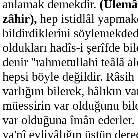
anlamak demekdir.
(Ulemâ-
zâhir),
hep istidlâl yapmak
bildirdiklerini söylemekded
oldukları hadîs-i şerîfde bi
denir "rahmetullahi teâlâ a
hepsi böyle değildir. Râsih
varlığını bilerek, hâlıkın var
müessirin var olduğunu bild
var olduğuna îmân ederler. 
ya'nî evliyâlığın üstün dere