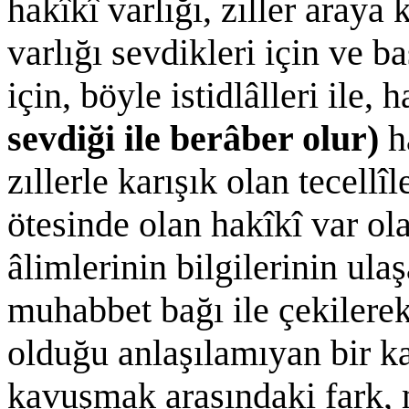
hakîkî varlığı, zıller araya
varlığı sevdikleri için ve b
için, böyle istidlâlleri ile,
sevdiği ile berâber olur)
h
zıllerle karışık olan tecellî
ötesinde olan hakîkî var ol
âlimlerinin bilgilerinin ula
muhabbet bağı ile çekilerek
olduğu anlaşılamıyan bir k
kavuşmak arasındaki fark,