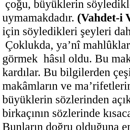
çoğu, büyüklerin söyledikle
uymamakdadır.
(Vahdet-i
için söyledikleri şeyleri da
Çoklukda, ya’nî mahlûklar a
görmek hâsıl oldu. Bu mak
kardılar. Bu bilgilerden çeş
makâmların ve ma’rifetlerin
büyüklerin sözlerinden açı
birkaçının sözlerinde kısaca
Bunların doğru olduğuna en