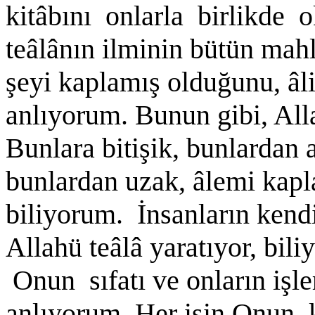
kitâbını onlarla birlikde
teâlânın ilminin bütün mah
şeyi kaplamış olduğunu, âlim
anlıyorum. Bunun gibi, Alla
Bunlara bitişik, bunlardan 
bunlardan uzak, âlemi kapl
biliyorum. İnsanların kendile
Allahü teâlâ yaratıyor, bili
Onun sıfatı ve onların işle
anlıyorum. Her işin Onun ku