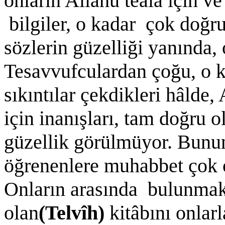
onların Allahü teâlâ için ve
bilgiler, o kadar çok doğru
sözlerin güzelliği yanında,
Tesavvufculardan çoğu, o k
sıkıntılar çekdikleri hâlde, A
için inanışları, tam doğru 
güzellik görülmüyor. Bunun
öğrenenlere muhabbet çok ol
Onların arasında bulunmak
olan
(Telvîh)
kitâbını onla