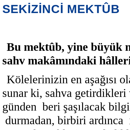
SEKİZİNCİ MEKTÛB
B
u mektûb, yine büyük m
sahv makâmındaki hâlleri
Kölelerinizin en aşağısı 
sunar ki, sahva getirdikler
günden beri şaşılacak bilgil
durmadan, birbiri ardınca 