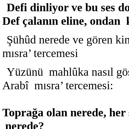
Defi dinliyor ve bu ses d
Def çalanın eline, ondan 
Şühûd nerede ve gören kim
mısra’ tercemesi
Yüzünü mahlûka nasıl gö
Arabî mısra’ tercemesi:
Toprağa olan nerede, her 
nerede?