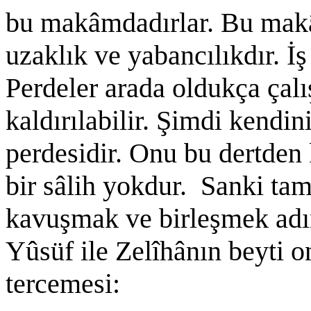
bu makâmdadırlar. Bu makâ
uzaklık ve yabancılıkdır. İş
Perdeler arada oldukça çalı
kaldırılabilir. Şimdi kend
perdesidir. Onu bu dertden
bir sâlih yokdur. Sanki tam
kavuşmak ve birleşmek adın
Yûsüf ile Zelîhânın beyti o
tercemesi: