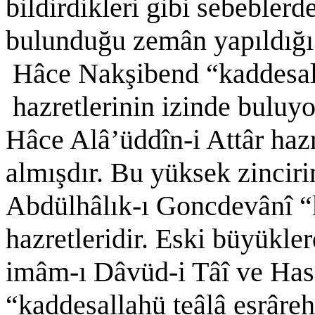
bildirdikleri gibi sebebler
bulunduğu zemân yapıldığı
Hâce Nakşibend “kaddesall
hazretlerinin izinde buluy
Hâce Alâ’üddîn-i Attâr haz
almışdır. Bu yüksek zinciri
Abdülhâlık-ı Goncdevânî “
hazretleridir. Eski büyükle
imâm-ı Dâvüd-i Tâî ve Has
“kaddesallahü teâlâ esrâre