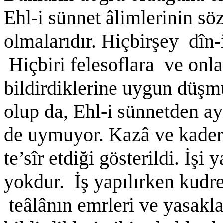
Ehl-i sünnet âlimlerinin söz
olmalarıdır. Hiçbirşey dîn
Hiçbiri felesoflara ve onlar
bildirdiklerine uygun düşm
olup da, Ehl-i sünnetden ayr
de uymuyor. Kazâ ve kader 
te’sîr etdiği gösterildi. İş
yokdur. İş yapılırken kudret
teâlânın emrleri ve yasaklar