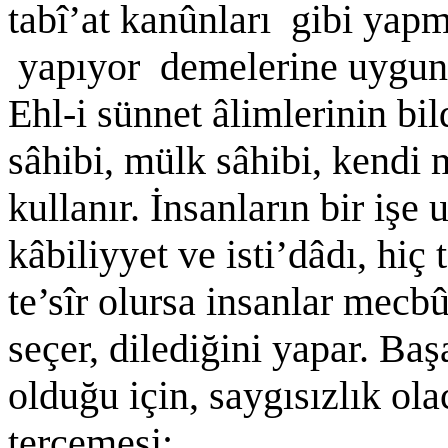
tabî’at kanûnları gibi yapm
yapıyor demelerine uygun o
Ehl-i sünnet âlimlerinin bil
sâhibi, mülk sâhibi, kendi 
kullanır. İnsanların bir işe
kâbiliyyet ve isti’dâdı, hiç
te’sîr olursa insanlar mecbû
seçer, dilediğini yapar. Baş
olduğu için, saygısızlık ol
tercemesi: