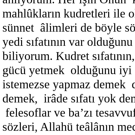
mahlûkların kudretleri ile 
sünnet âlimleri de böyle s
yedi sıfatının var olduğunu
biliyorum. Kudret sıfatını
gücü yetmek olduğunu iyi a
istemezse yapmaz demek de
demek, irâde sıfatı yok de
felesoflar ve ba’zı tesavvu
sözleri, Allahü teâlânın me