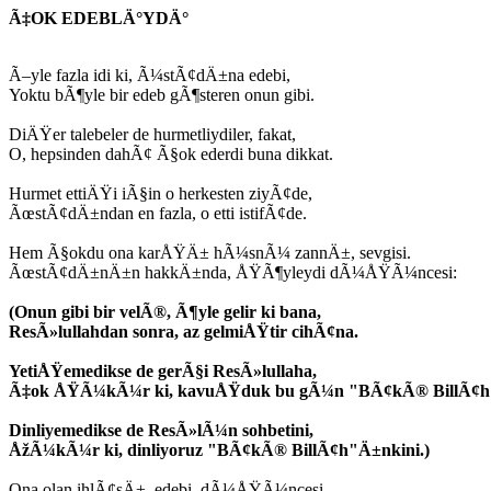
Ã‡OK EDEBLÄ°YDÄ°
Ã–yle fazla idi ki, Ã¼stÃ¢dÄ±na edebi,
Yoktu bÃ¶yle bir edeb gÃ¶steren onun gibi.
DiÄŸer talebeler de hurmetliydiler, fakat,
O, hepsinden dahÃ¢ Ã§ok ederdi buna dikkat.
Hurmet ettiÄŸi iÃ§in o herkesten ziyÃ¢de,
ÃœstÃ¢dÄ±ndan en fazla, o etti istifÃ¢de.
Hem Ã§okdu ona karÅŸÄ± hÃ¼snÃ¼ zannÄ±, sevgisi.
ÃœstÃ¢dÄ±nÄ±n hakkÄ±nda, ÅŸÃ¶yleydi dÃ¼ÅŸÃ¼ncesi:
(Onun gibi bir velÃ®, Ã¶yle gelir ki bana,
ResÃ»lullahdan sonra, az gelmiÅŸtir cihÃ¢na.
YetiÅŸemedikse de gerÃ§i ResÃ»lullaha,
Ã‡ok ÅŸÃ¼kÃ¼r ki, kavuÅŸduk bu gÃ¼n "BÃ¢kÃ® BillÃ¢h
Dinliyemedikse de ResÃ»lÃ¼n sohbetini,
ÅžÃ¼kÃ¼r ki, dinliyoruz "BÃ¢kÃ® BillÃ¢h"Ä±nkini.)
Ona olan ihlÃ¢sÄ±, edebi, dÃ¼ÅŸÃ¼ncesi,