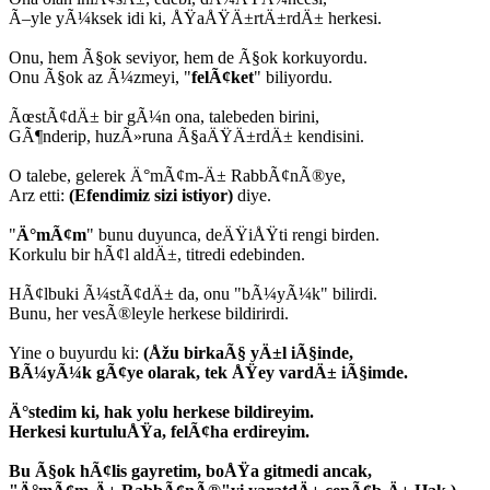
Ã–yle yÃ¼ksek idi ki, ÅŸaÅŸÄ±rtÄ±rdÄ± herkesi.
Onu, hem Ã§ok seviyor, hem de Ã§ok korkuyordu.
Onu Ã§ok az Ã¼zmeyi, "
felÃ¢ket
" biliyordu.
ÃœstÃ¢dÄ± bir gÃ¼n ona, talebeden birini,
GÃ¶nderip, huzÃ»runa Ã§aÄŸÄ±rdÄ± kendisini.
O talebe, gelerek Ä°mÃ¢m-Ä± RabbÃ¢nÃ®ye,
Arz etti:
(Efendimiz sizi istiyor)
diye.
"
Ä°mÃ¢m
" bunu duyunca, deÄŸiÅŸti rengi birden.
Korkulu bir hÃ¢l aldÄ±, titredi edebinden.
HÃ¢lbuki Ã¼stÃ¢dÄ± da, onu "bÃ¼yÃ¼k" bilirdi.
Bunu, her vesÃ®leyle herkese bildirirdi.
Yine o buyurdu ki:
(Åžu birkaÃ§ yÄ±l iÃ§inde,
BÃ¼yÃ¼k gÃ¢ye olarak, tek ÅŸey vardÄ± iÃ§imde.
Ä°stedim ki, hak yolu herkese bildireyim.
Herkesi kurtuluÅŸa, felÃ¢ha erdireyim.
Bu Ã§ok hÃ¢lis gayretim, boÅŸa gitmedi ancak,