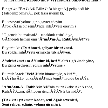
"Ä°mÃ¢m-Ä± RabbÃ¢nÃ®"yi yaratdÄ± cenÃ¢b-Ä± Hak.)
Bir gÃ¼n "BÃ¢kÃ® BillÃ¢h"a bir genÃ§ gelip dedi ki:
(Talebeniz olmayÄ± pek fazla isterim ki,
Bu tesavvuf yoluna girip gayret edeyim.
Ã‡ok kÄ±sa bir zemÃ¢nda, nihÃ¢yete ereyim.)
"O gencin bu maksadÄ± tahakkuk etsin" diye,
GÃ¶nderdi hemen onu "
Ä°mÃ¢m-Ä± RabbÃ¢nÃ®
"ye.
Buyurdu ki:
(Ey Ahmed, geliyor bir tÃ¢nesi.
Bu yolda, nihÃ¢yete ermektir tek gÃ¢yesi.
Ä°stirhÃ¢mÄ±m ÅŸudur ki, beÅŸ altÄ± gÃ¼nde yine,
Bu genci erdiresin yolun nihÃ¢yetine.)
Bu mubÃ¢rek "
VelÃ®
"nin himmetiyle, o kiÅŸi,
BaÅŸlayÄ±p, birkaÃ§ gÃ¼nde temÃ¢m oldu bu iÅŸi.
"
Ä°mÃ¢m-Ä± RabbÃ¢nÃ®
"nin murÃ¢kabe Ã¢nÄ±nda,
KulaÄŸÄ±na, gÃ¢ibden geldi ÅŸÃ¶yle bir nidÃ¢:
(TÃ¢ kÄ±yÃ¢mete kadar, seni Ã§ok sevenleri,
Seni rehber edinip, yoluna girenleri,